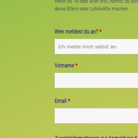
Wenn du 16 oder älter bist, kannst du di
deine Eltern oder Lehrkräfte machen.
Wen meldest du an?
*
Vorname
*
Email
*