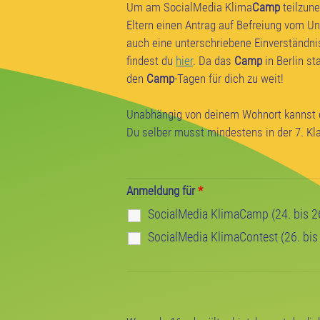
Um am SocialMedia Klima
Camp
teilzune
Eltern einen Antrag auf Befreiung vom Un
auch eine unterschriebene Einverständn
findest du
hier
. Da das
Camp
in Berlin st
den
Camp
-Tagen für dich zu weit!
Unabhängig von deinem Wohnort kannst
Du selber musst mindestens in der 7. Kla
Anmeldung für
*
SocialMedia KlimaCamp (24. bis 26.
SocialMedia KlimaContest (26. bis 