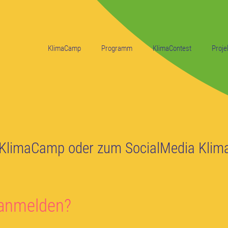
KlimaCamp
Programm
KlimaContest
Proje
KlimaCamp oder zum SocialMedia Klim
 anmelden?