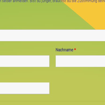
ch selber anmelden. Bist du jünger, brauchst du die Zustimmung dein
Nachname
*