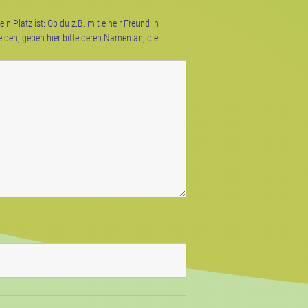
n Platz ist: Ob du z.B. mit eine:r Freund:in
elden, geben hier bitte deren Namen an, die