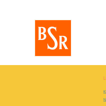
L
K
N