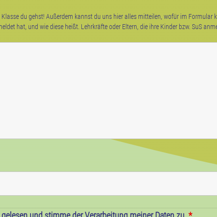
e Klasse du gehst! Außerdem kannst du uns hier alles mitteilen, wofür im Formular kei
ldet hat, und wie diese heißt. Lehrkräfte oder Eltern, die ihre Kinder bzw. SuS anm
g gelesen und stimme der Verarbeitung meiner Daten zu.
*