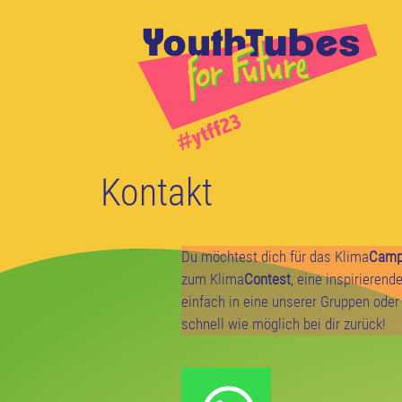
Zum
Inhalt
springen
Kontakt
Du möchtest dich für das Klima
Cam
zum Klima
Contest
, eine inspirieren
einfach in eine unserer Gruppen oder
schnell wie möglich bei dir zurück!