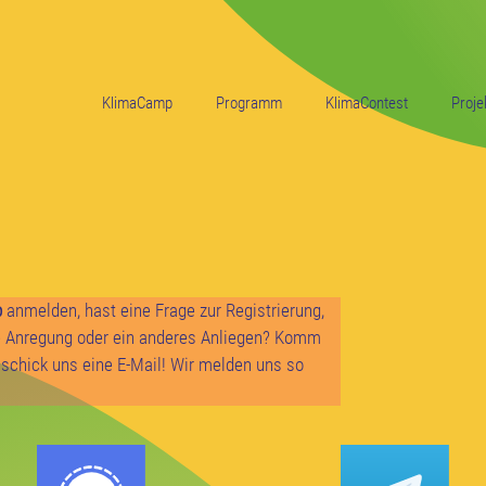
KlimaCamp
Programm
KlimaContest
Proje
p
anmelden, hast eine Frage zur Registrierung,
de Anregung oder ein anderes Anliegen? Komm
 schick uns eine E-Mail! Wir melden uns so