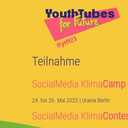
Zum
Inhalt
springen
Teilnahme
SocialMedia Klima
Camp
24. bis 26. Mai 2023 | Urania Berlin
SocialMedia Klima
Conte