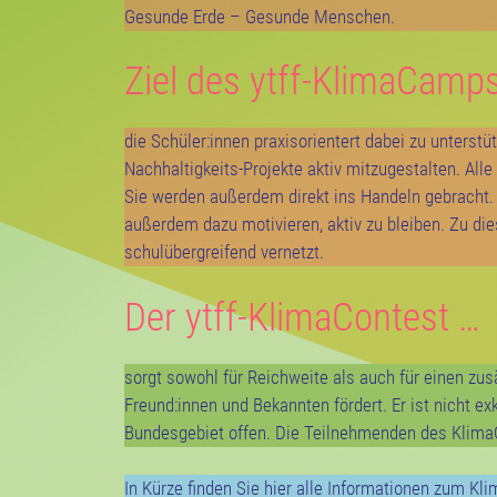
Gesunde Erde – Gesunde Menschen.
Ziel des ytff-KlimaCamps
die Schüler:innen praxisorientert dabei zu unterst
Nachhaltigkeits-Projekte aktiv mitzugestalten. Al
Sie werden außerdem direkt ins Handeln gebracht. 
außerdem dazu motivieren, aktiv zu bleiben. Zu 
schulübergreifend vernetzt.
Der ytff-KlimaContest …
sorgt sowohl für Reichweite als auch für einen zus
Freund:innen und Bekannten fördert. Er ist nicht
Bundesgebiet offen. Die Teilnehmenden des KlimaCa
In Kürze finden Sie hier alle Informationen zum 