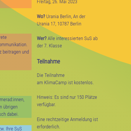
Freitag, 26. Mai 2023
Wo?
Urania Berlin, An der
Urania 17, 10787 Berlin
rete
Wer?
Alle interessierten SuS ab
Kommunikation.
der 7. Klasse
z beitragen und
Teilnahme
Die Teilnahme
am KlimaCamp ist kostenlos.
Hinweis: Es sind nur 150 Plätze
amerad:innen,
verfügbar.
m übrigen
sch dabei.
Eine rechtzeitige Anmeldung ist
erforderlich.
w. Ihre SuS