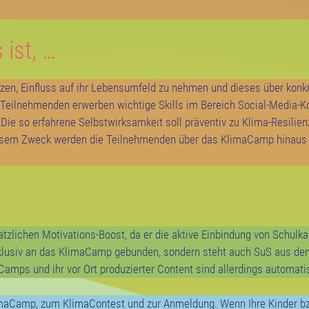
 ist, …
ützen, Einfluss auf ihr Lebensumfeld zu nehmen und dieses über konk
le Teilnehmenden erwerben wichtige Skills im Bereich Social-Media-
Die so erfahrene Selbstwirksamkeit soll präventiv zu Klima-Resilien
diesem Zweck werden die Teilnehmenden über das KlimaCamp hinaus
ätzlichen Motivations-Boost, da er die aktive Einbindung von Schulk
 exklusiv an das KlimaCamp gebunden, sondern steht auch SuS aus de
mps und ihr vor Ort produzierter Content sind allerdings automati
KlimaCamp, zum KlimaContest und zur Anmeldung. Wenn Ihre Kinder bz