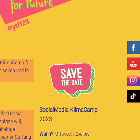
a KlimaCamp für
 sollen und in
SocialMedia KlimaCamp
der Urania
2023
higen will,
hhaltige
Wann?
Mittwoch, 24. bis
 seiner Stiftung