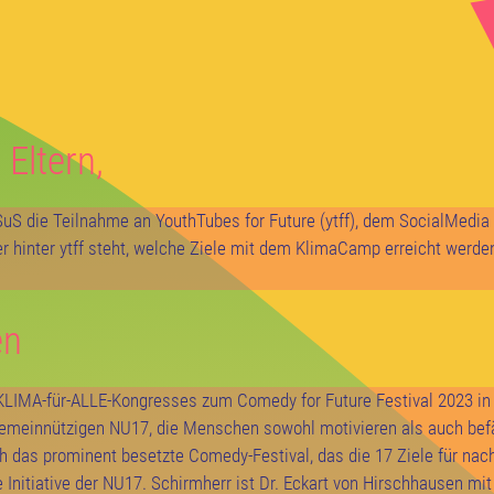
 Eltern,
SuS die Teilnahme an YouthTubes for Future (ytff), dem SocialMedi
er hinter ytff steht, welche Ziele mit dem KlimaCamp erreicht werden
en
LIMA-für-ALLE-Kongresses zum Comedy for Future Festival 2023 in 
er gemeinnützigen NU17, die Menschen sowohl motivieren als auch befä
h das prominent besetzte Comedy-Festival, das die 17 Ziele für nac
 Initiative der NU17. Schirmherr ist Dr. Eckart von Hirschhausen mit