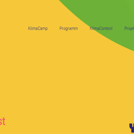
KlimaCamp
Programm
KlimaContest
Proje
st